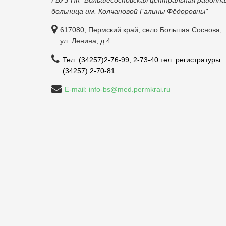
ГБУЗ ПК "Большесосновская центральная районна
больница им. Колчановой Галины Фёдоровны"
617080, Пермский край, село Большая Соснова,
ул. Ленина, д.4
Тел: (34257)2-76-99, 2-73-40 тел. регистратуры:
(34257) 2-70-81
E-mail: info-bs@med.permkrai.ru