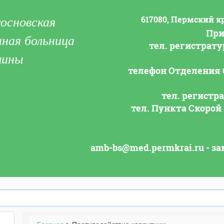
617080, Пермский кр
основская
При
ная больница
тел. регистрат
лины
телефон Отделения 
тел. регистра
тел. Пункта Скорой
amb-bs@med.permkrai.ru - з