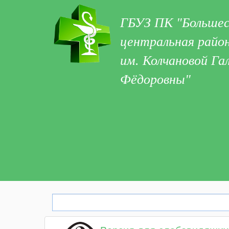
ГБУЗ ПК "Большес
центральная район
им. Колчановой Га
Фёдоровны"