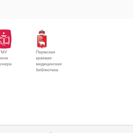
ГМУ
Пермская
мени
краевая
агнера
медицинская
библиотека