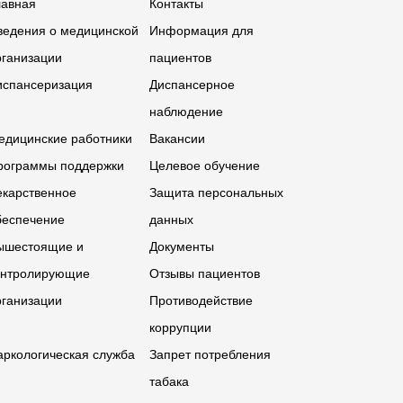
лавная
Контакты
ведения о медицинской
Информация для
рганизации
пациентов
испансеризация
Диспансерное
наблюдение
едицинские работники
Вакансии
рограммы поддержки
Целевое обучение
екарственное
Защита персональных
беспечение
данных
ышестоящие и
Документы
онтролирующие
Отзывы пациентов
рганизации
Противодействие
коррупции
аркологическая служба
Запрет потребления
табака