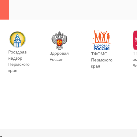
Росздрав
Здоровая
П
ТФОМС
надзор
Россия
и
Пермского
Пермского
В
края
края