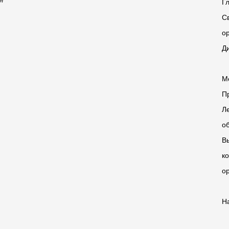
я
Г
С
о
Д
М
П
Л
о
В
к
о
Н